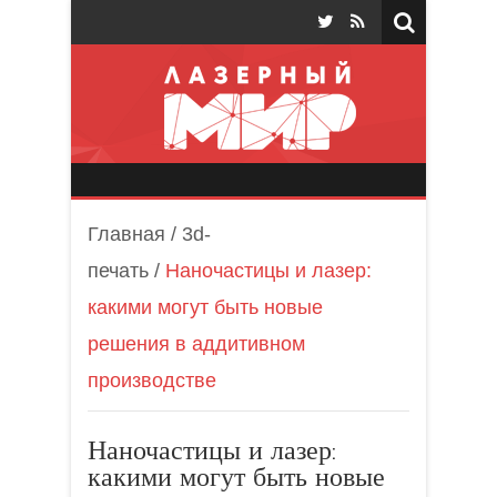
Лазерный мир
Главная
/
3d-
печать
/
Наночастицы и лазер:
какими могут быть новые
решения в аддитивном
производстве
Наночастицы и лазер:
какими могут быть новые