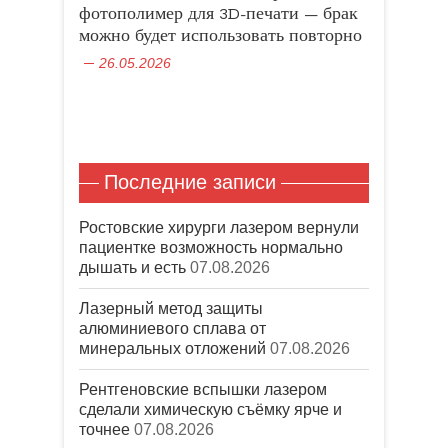
в
е
о
в
фотополимер для 3D-печати — брак
н
)
к
о
о
н
м
можно будет использовать повторно
в
е
о
о
)
к
26.05.2026
м
н
о
е
к
)
н
е
)
Последние записи
Ростовские хирурги лазером вернули
пациентке возможность нормально
дышать и есть
07.08.2026
Лазерный метод защиты
алюминиевого сплава от
минеральных отложений
07.08.2026
Рентгеновские вспышки лазером
сделали химическую съёмку ярче и
точнее
07.08.2026