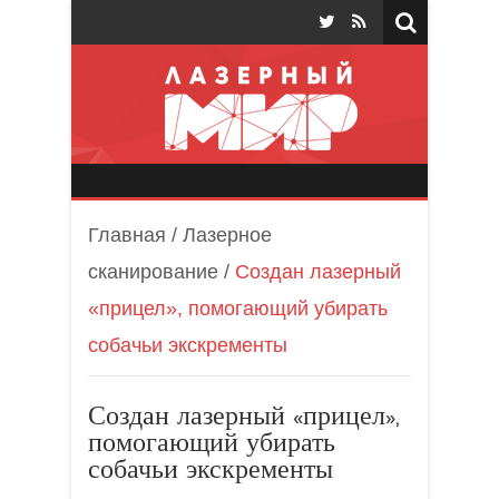
Лазерный мир
Главная
/
Лазерное
сканирование
/
Создан лазерный
«прицел», помогающий убирать
собачьи экскременты
Создан лазерный «прицел»,
помогающий убирать
собачьи экскременты