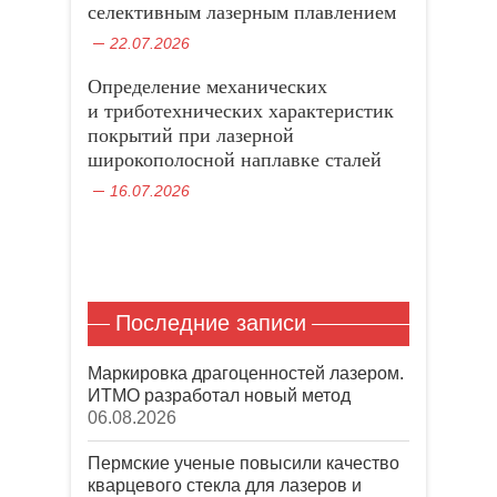
с
к
о
н
селективным лазерным плавлением
я
н
м
о
в
е
о
в
н
)
22.07.2026
к
о
о
н
м
в
е
о
о
Определение механических
)
к
м
н
о
и триботехнических характеристик
е
к
)
покрытий при лазерной
н
е
широкополосной наплавке сталей
)
16.07.2026
Последние записи
Маркировка драгоценностей лазером.
ИТМО разработал новый метод
06.08.2026
Пермские ученые повысили качество
кварцевого стекла для лазеров и