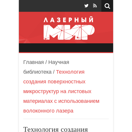
Лазерный мир
Главная
/
Научная
библиотека
/
Технология
создания поверхностных
микроструктур на листовых
материалах с использованием
волоконного лазера
Технология создания