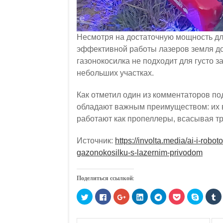
Несмотря на достаточную мощность для
эффективной работы лазеров земля дол
газонокосилка не подходит для густо з
небольших участках.
Как отметил один из комментаторов п
обладают важным преимуществом: их в
работают как пропеллеры, всасывая тр
Источник:
https://involta.media/ai-i-rob
gazonokosilku-s-lazernim-privodom
Поделиться ссылкой:
Н
Н
Н
Н
Н
Н
Н
Н
а
а
а
а
а
а
а
а
ж
ж
ж
ж
ж
ж
ж
ж
м
м
м
м
м
м
м
м
и
и
и
и
и
и
и
и