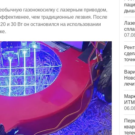
паци
еобычную газонокосилку с лазерным приводом,
дыша
 эффективнее, чем традиционные лезвия. После
Лазе
20 и 30 Вт он остановился на использовании
спла
ке.
07.0
Рент
сдел
точн
Вари
Ново
лечи
Марк
ИТМО
06.0
Перм
квар
теле