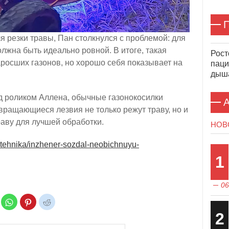
П
 резки травы, Пан столкнулся с проблемой: для
жна быть идеально ровной. В итоге, такая
Рост
аросших газонов, но хорошо себя показывает на
паци
дыша
од роликом Аллена, обычные газонокосилки
А
ращающиеся лезвия не только режут траву, но и
аву для лучшей обработки.
НОВ
ototehnika/inzhener-sozdal-neobichnuyu-
1
06
Н
Н
Н
а
а
а
ж
ж
ж
2
м
м
м
и
и
и