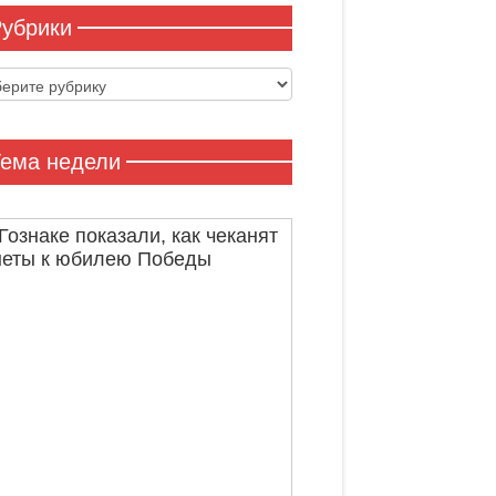
убрики
ики
ема недели
Гознаке показали, как чеканят
неты к юбилею Победы