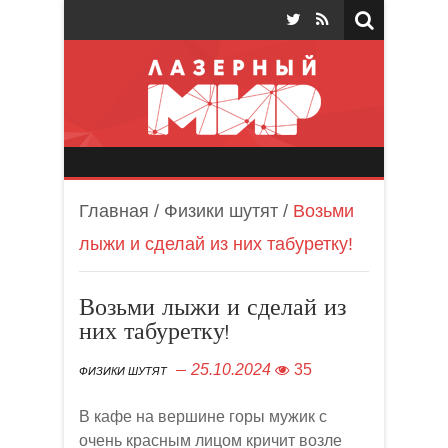
Лазерный мир
Главная
/
Физики шутят
/
Возьми
лыжи и сделай из них табуретку!
Возьми лыжи и сделай из
них табуретку!
25.10.2024
35
ФИЗИКИ ШУТЯТ
В кафе на вершине горы мужик с
очень красным лицом кричит возле