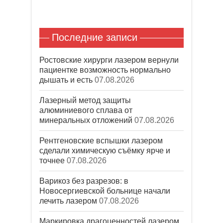
е
м
о
е
я
)
т
о
в
)
в
с
к
о
н
я
н
м
о
в
е
о
в
н
)
к
о
Последние записи
о
н
м
в
е
о
о
)
к
м
н
Ростовские хирурги лазером вернули
о
е
к
)
пациентке возможность нормально
н
е
дышать и есть
07.08.2026
)
Лазерный метод защиты
алюминиевого сплава от
минеральных отложений
07.08.2026
Рентгеновские вспышки лазером
сделали химическую съёмку ярче и
точнее
07.08.2026
Варикоз без разрезов: в
Новосергиевской больнице начали
лечить лазером
07.08.2026
Маркировка драгоценностей лазером.