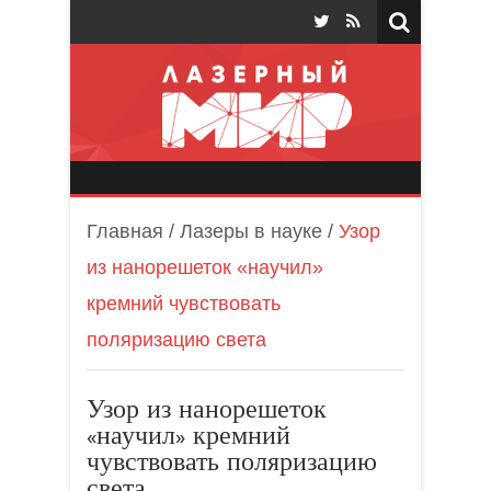
Лазерный мир
Главная
/
Лазеры в науке
/
Узор
из нанорешеток «научил»
кремний чувствовать
поляризацию света
Узор из нанорешеток
«научил» кремний
чувствовать поляризацию
света