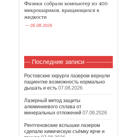
в
е
о
в
Физики собрали компьютер из 400
н
)
к
о
о
н
м
микрошариков, вращающихся в
в
е
о
о
жидкости
)
к
м
н
о
е
05.08.2026
к
)
н
е
)
Последние записи
Ростовские хирурги лазером вернули
пациентке возможность нормально
дышать и есть
07.08.2026
Лазерный метод защиты
алюминиевого сплава от
минеральных отложений
07.08.2026
Рентгеновские вспышки лазером
сделали химическую съёмку ярче и