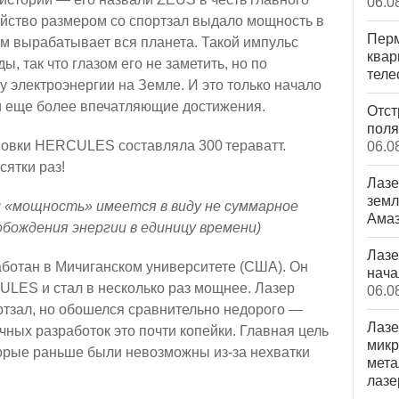
06.0
ойство размером со спортзал выдало мощность в
Перм
чем вырабатывает вся планета. Такой импульс
квар
, так что глазом его не заметить, но по
теле
 электроэнергии на Земле. И это только начало
и еще более впечатляющие достижения.
Отст
поля
овки HERCULES составляла 300 тераватт.
06.0
сятки раз!
Лазе
земл
ом «мощность» имеется в виду не суммарное
Ама
обождения энергии в единицу времени)
Лазе
отан в Мичиганском университете (США). Он
нача
LES и стал в несколько раз мощнее. Лазер
06.0
тзал, но обошелся сравнительно недорого —
Лазе
чных разработок это почти копейки. Главная цель
микр
орые раньше были невозможны из-за нехватки
мета
лазе