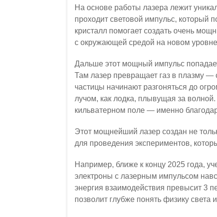
На основе работы лазера лежит уникал
проходит световой импульс, который п
кристалл помогает создать очень мощ
с окружающей средой на новом уровне
Дальше этот мощный импульс попадает
Там лазер превращает газ в плазму — 
частицы начинают разгоняться до огро
лучом, как лодка, плывущая за волной.
кильватерном поле — именно благодар
Этот мощнейший лазер создан не тольк
для проведения экспериментов, кото
Например, ближе к концу 2025 года, у
электроны с лазерным импульсом навст
энергия взаимодействия превысит 3 пе
позволит глубже понять физику света 