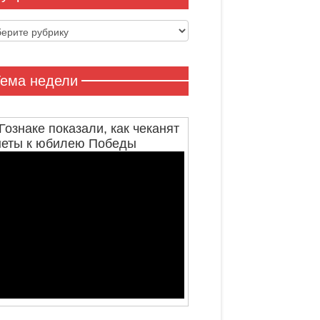
ики
ема недели
Гознаке показали, как чеканят
неты к юбилею Победы