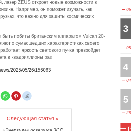
, лазер ZEUS откроет новые возможности в
зике. Например, он поможет изучать, как
05
рузках, что важно для защиты космических
3
 быть побиты британским аппаратом Vulcan 20-
вляют о сумасшедших характеристиках своего
05
аработает, яркость светового пучка превзойдет
ета в квадриллионы раз
4
/news/2025/05/26/156063
04
Н
Н
Н
5
а
а
а
ж
ж
ж
м
м
м
и
и
и
т
т
т
28
е
е
е
Следующая статья »
,
,
,
ч
ч
ч
т
т
т
Р
о
о
о
«Энергия+» осветила ЗСД