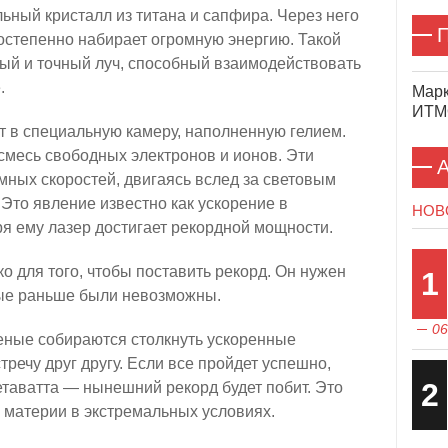
ьный кристалл из титана и сапфира. Через него
П
остепенно набирает огромную энергию. Такой
ный и точный луч, способный взаимодействовать
.
Марк
ИТМО
 в специальную камеру, наполненную гелием.
смесь свободных электронов и ионов. Эти
А
мных скоростей, двигаясь вслед за световым
 Это явление известно как ускорение в
НОВ
я ему лазер достигает рекордной мощности.
о для того, чтобы поставить рекорд. Он нужен
1
рые раньше были невозможны.
06
ченые собираются столкнуть ускоренные
речу друг другу. Если все пройдет успешно,
2
таватта — нынешний рекорд будет побит. Это
и материи в экстремальных условиях.