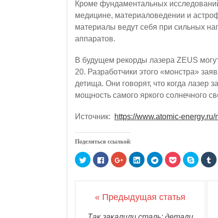
Кроме фундаментальных исследований
медицине, материаловедении и астрофи
материалы ведут себя при сильных наг
аппаратов.
В будущем рекорды лазера ZEUS могут
20. Разработчики этого «монстра» зая
детища. Они говорят, что когда лазер з
мощность самого яркого солнечного св
Источник:
https://www.atomic-energy.ru
Поделиться ссылкой:
Н
Н
Н
Н
Н
Н
Н
Н
а
а
а
а
а
а
а
а
ж
ж
ж
ж
ж
ж
ж
ж
м
м
м
м
м
м
м
м
и
и
и
и
и
и
и
и
т
т
т
т
т
т
т
т
е
е
е
е
е
е
е
е
« Предыдущая статья
,
з
,
,
,
,
,
,
ч
д
ч
ч
ч
ч
ч
ч
т
е
т
т
т
т
т
т
о
с
о
о
о
о
о
о
Так закалили сталь: детали