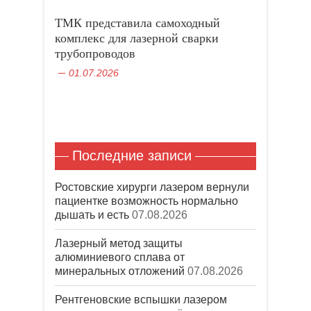
)
в
к
т
н
а
)
о
н
н
с
е
е
м
о
е
я
)
ТМК представила самоходный
т
о
в
)
в
с
к
о
н
комплекс для лазерной сварки
я
н
м
о
в
е
о
в
трубопроводов
н
)
к
о
о
н
м
в
01.07.2026
е
о
о
)
к
м
н
о
е
к
)
н
е
)
Последние записи
Ростовские хирурги лазером вернули
пациентке возможность нормально
дышать и есть
07.08.2026
Лазерный метод защиты
алюминиевого сплава от
минеральных отложений
07.08.2026
Рентгеновские вспышки лазером