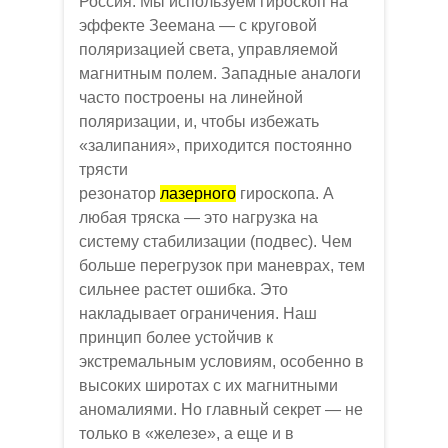
Россия. Мы используем гироскоп на
эффекте Зеемана — с круговой
поляризацией света, управляемой
магнитным полем. Западные аналоги
часто построены на линейной
поляризации, и, чтобы избежать
«залипания», приходится постоянно
трясти
резонатор
лазерного
гироскопа. А
любая тряска — это нагрузка на
систему стабилизации (подвес). Чем
больше перегрузок при маневрах, тем
сильнее растет ошибка. Это
накладывает ограничения. Наш
принцип более устойчив к
экстремальным условиям, особенно в
высоких широтах с их магнитными
аномалиями. Но главный секрет — не
только в «железе», а еще и в