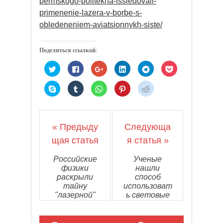
permskogo-politekha-issledovali-
primenenie-lazera-v-borbe-s-
obledeneniem-aviatsionnykh-siste/
Поделиться ссылкой:
Н
Н
Н
Н
Н
Н
а
а
а
а
а
а
ж
ж
ж
ж
ж
ж
м
м
м
м
м
м
Н
Н
Н
Н
Н
и
и
и
и
и
и
а
а
а
а
а
т
т
т
т
т
т
ж
ж
ж
ж
ж
е
е
е
е
е
е
м
м
м
м
м
,
з
,
,
,
,
и
и
и
и
и
ч
д
ч
ч
ч
ч
т
т
т
т
т
т
е
т
т
т
т
е
е
е
е
е
« Предыду
Следующа
о
с
о
о
о
о
,
,
,
,
,
б
ь
б
б
б
б
ч
ч
ч
ч
ч
ы
,
ы
ы
ы
ы
щая статья
я статья »
т
т
т
т
т
п
ч
п
п
п
п
о
о
о
о
о
о
т
о
о
о
о
б
б
б
б
б
д
о
д
д
д
д
ы
ы
ы
ы
ы
Российские
Ученые
е
б
е
е
е
е
п
п
п
п
п
физики
нашли
л
ы
л
л
л
л
о
о
о
о
о
и
п
и
и
и
и
д
д
д
д
д
раскрыли
способ
т
о
т
т
т
т
е
е
е
е
е
тайну
использоват
ь
д
ь
ь
ь
ь
л
л
л
л
л
с
е
с
с
с
с
и
и
и
и
и
"лазерной"
ь световые
я
л
я
я
я
я
т
т
т
т
т
сборки
вихри для
н
и
в
н
в
з
ь
ь
ь
ь
ь
а
т
G
а
T
а
с
с
с
с
с
наночастиц
квантовых
T
ь
o
L
e
п
я
я
я
я
я
вычислений
w
с
o
i
l
и