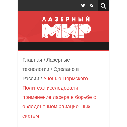
Лазерный мир
Главная
/
Лазерные
технологии
/
Сделано в
России
/
Ученые Пермского
Политеха исследовали
применение лазера в борьбе с
обледенением авиационных
систем