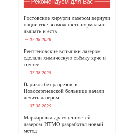
Рекомендуем для Вас
в
з
в
з
н
i
я
g
n
e
с
S
а
W
а
а
t
к
l
k
g
я
k
п
h
п
R
t
о
e
e
r
м
y
и
a
и
e
e
н
+
d
a
и
p
с
t
с
d
r
т
(
I
m
н
Ростовские хирурги лазером вернули
e
я
s
я
d
(
е
О
n
(
а
(
м
A
м
i
пациентке возможность нормально
О
н
т
(
О
P
О
и
p
и
t
т
т
к
О
т
o
т
н
p
н
(
дышать и есть
к
о
р
т
к
c
к
а
(
а
О
р
м
ы
к
р
k
р
T
О
P
т
ы
н
в
р
ы
e
07.08.2026
ы
u
т
i
к
в
а
а
ы
в
t
в
m
к
n
р
а
F
е
в
а
(
а
b
р
t
ы
е
a
т
а
е
О
Рентгеновские вспышки лазером
е
l
ы
e
в
т
c
с
е
т
т
т
r
в
r
а
с
e
я
т
с
к
сделали химическую съёмку ярче и
с
(
а
e
е
я
b
в
с
я
р
я
О
е
s
т
точнее
в
o
н
я
в
ы
в
т
т
t
с
н
o
о
в
н
в
н
к
с
(
я
о
k
в
н
о
а
о
р
я
О
в
07.08.2026
в
.
о
о
в
е
в
ы
в
т
н
о
(
м
в
о
т
о
в
н
к
о
м
О
о
о
м
с
м
а
о
р
в
Варикоз без разрезов: в
о
т
к
м
о
я
о
е
в
ы
о
к
к
н
о
к
в
к
т
о
в
м
Новосергиевской больнице начали
н
р
е
к
н
н
н
с
м
а
о
е
ы
)
н
е
о
лечить лазером
е
я
о
е
к
)
в
е
)
в
)
в
к
т
н
а
)
о
н
н
с
е
07.08.2026
е
м
о
е
я
)
т
о
в
)
в
с
к
о
н
Маркировка драгоценностей
я
н
м
о
в
е
о
в
лазером. ИТМО разработал новый
н
)
к
о
о
н
м
метод
в
е
о