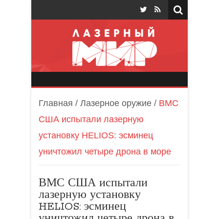
Лазерный мир
Главная
/
Лазерное оружие
/
ВМС
США испытали лазерную
установку HELIOS: эсминец
уничтожил четыре дрона в море
ВМС США испытали
лазерную установку
HELIOS: эсминец
уничтожил четыре дрона в