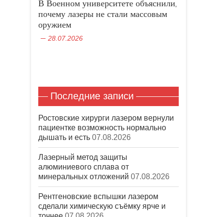
В Военном университете объяснили,
т
о
в
)
в
с
к
о
н
почему лазеры не стали массовым
я
н
м
о
в
е
о
в
оружием
н
)
к
о
о
н
м
в
28.07.2026
е
о
о
)
к
м
н
о
е
к
)
н
е
)
Последние записи
Ростовские хирурги лазером вернули
пациентке возможность нормально
дышать и есть
07.08.2026
Лазерный метод защиты
алюминиевого сплава от
минеральных отложений
07.08.2026
Рентгеновские вспышки лазером
сделали химическую съёмку ярче и
точнее
07.08.2026