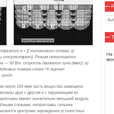
Р
Рубр
Т
фазного α + β титанового сплава: а)
На 
вы отсутствуют). Режим селективного
мо
 — 50 Вт, скорость движения луча (мм/с): а)
рядковые номера слоев /
©
журнал
 сред»
м около 100 мкм часть вещества замещена
вязаны друг с другом и с окружающим их
епроплавы имеют значительно меньший модуль
. Иными словами, непроплавы сильнее
ановятся центрами зарождения усталостных