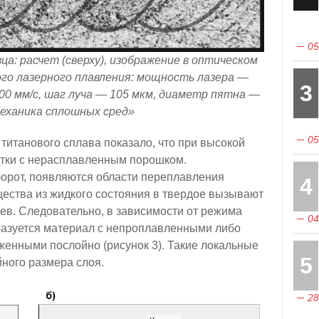
05
ца: расчет (сверху), изображение в оптическом
ого лазерного плавления: мощность лазера —
3
00 мм/с, шаг луча — 105 мкм, диаметр пятна —
еханика сплошных сред»
05
титанового сплава показало, что при высокой
астки с нерасплавленным порошком.
орот, появляются области переплавления
4
ества из жидкого состояния в твердое вызывают
в. Следовательно, в зависимости от режима
04
разуется материал с непроплавленными либо
енными послойно (рисунок 3). Такие локальные
5
ного размера слоя.
28