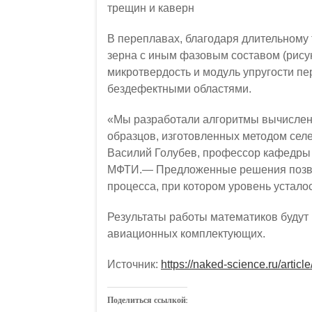
трещин и каверн
В переплавах, благодаря длительному
зерна с иным фазовым составом (рисун
микротвердость и модуль упругости п
бездефектными областями.
«Мы разработали алгоритмы вычислени
образцов, изготовленных методом сел
Василий Голубев, профессор кафедры
МФТИ.— Предложенные решения позво
процесса, при котором уровень устало
Результаты работы математиков будут
авиационных комплектующих.
Источник:
https://naked-science.ru/artic
Поделиться ссылкой: