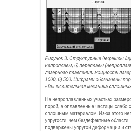
Рисунок 3. Структурные дефекты двух
непроплавы, б) переплавы (непропла
лазерного плавления: мощность лазера
1000, б) 500. Цифрами обозначены по
«Вычислительная механика сплошных
На непроплавленных участках размеро
порой, а оплавленные частицы слабо с
сплошным материалом. Из-за этого н
упругости, чем бездефектные области
подвержены упругой деформации и ст