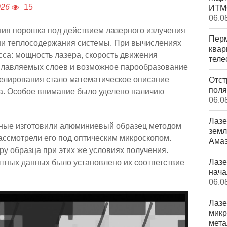
026
15
ИТМО
06.0
ния порошка под действием лазерного излучения
Перм
ни теплосодержания системы. При вычислениях
квар
са: мощность лазера, скорость движения
теле
сплавляемых слоев и возможное парообразование
делирования стало математическое описание
Отст
поля
а. Особое внимание было уделено наличию
06.0
Лазе
еные изготовили алюминиевый образец методом
земл
ассмотрели его под оптическим микроскопом.
Ама
ру образца при этих же условиях получения.
Лазе
ытных данных было установлено их соответствие
нача
06.0
Лазе
микр
мета