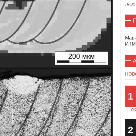
лазе
П
Марк
ИТМО
А
НОВ
1
06
2