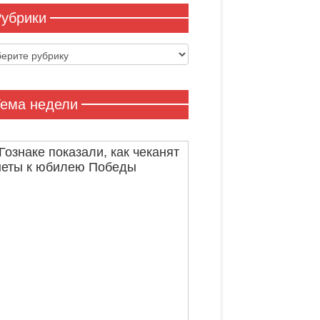
убрики
ики
ема недели
Гознаке показали, как чеканят
неты к юбилею Победы