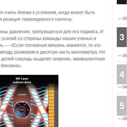
я очень близки к условиям, когда может быть
05
реакция термоядерного синтеза.
ны давления, требующегося для его поджига. И
3
х усилий со стороны команды наших ученых и
, — «Если топливная мишень зажжется, то это
везду, размером в десятую часть миллиметра. Но
05
х долей секунды выделит энергию, эквивалентную
 бензина».
4
04
5
28