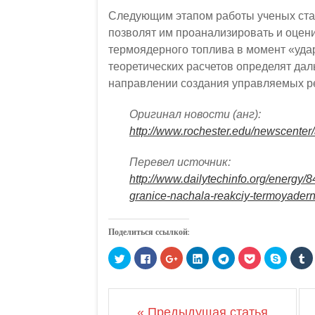
Следующим этапом работы ученых стан
позволят им проанализировать и оцени
термоядерного топлива в момент «уд
теоретических расчетов определят да
направлении создания управляемых ре
Оригинал новости (анг):
http://www.rochester.edu/newscenter/a-
Перевел источник:
http://www.dailytechinfo.org/energy/
granice-nachala-reakciy-termoyadern
Поделиться ссылкой:
Н
Н
Н
Н
Н
Н
Н
Н
а
а
а
а
а
а
а
а
ж
ж
ж
ж
ж
ж
ж
ж
м
м
м
м
м
м
м
м
и
и
и
и
и
и
и
и
т
т
т
т
т
т
т
т
е
е
е
е
е
е
е
е
« Предыдущая статья
,
з
,
,
,
,
,
,