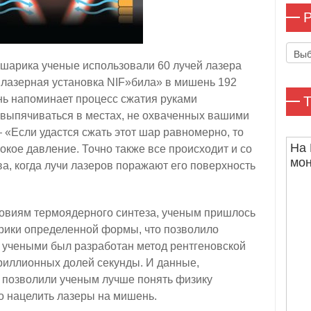
Р
Рубр
 шарика ученые использовали 60 лучей лазера
лазерная установка NIF»била» в мишень 192
нь напоминает процесс сжатия руками
Т
 выпячиваться в местах, не охваченных вашими
«Если удастся сжать этот шар равномерно, то
На 
окое давление. Точно также все происходит и со
мо
а, когда лучи лазеров поражают его поверхность
словиям термоядерного синтеза, ученым пришлось
арики определенной формы, что позволило
о учеными был разработан метод рентгеновской
триллионных долей секунды. И данные,
 позволили ученым лучше понять физику
о нацелить лазеры на мишень.