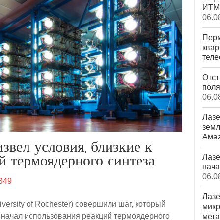
ИТМО
06.0
Перм
квар
теле
Отст
поля
06.0
Лазе
земл
Ама
вел условия, близкие к
Лазе
й термоядерного синтеза
нача
06.0
349
Лазе
versity of Rochester) совершили шаг, который
микр
у начал использования реакций термоядерного
мета