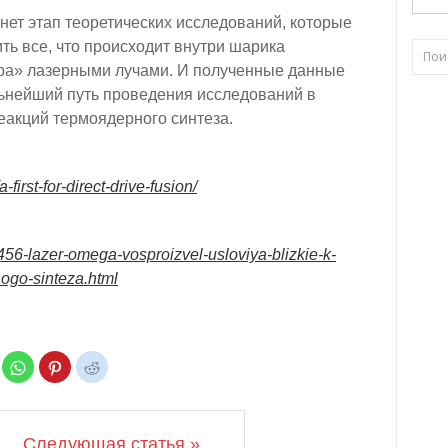
ет этап теоретических исследований, которые
ть все, что происходит внутри шарика
ара» лазерными лучами. И полученные данные
льнейший путь проведения исследований в
акций термоядерного синтеза.
first-for-direct-drive-fusion/
8456-lazer-omega-vosproizvel-usloviya-blizkie-k-
ogo-sinteza.html
Н
Н
Н
а
а
а
ж
ж
ж
м
м
м
и
и
и
т
т
т
е
е
е
Следующая статья »
,
,
,