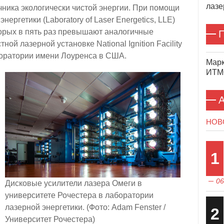
лазе
очника экологически чистой энергии. При помощи
ргетики (Laboratory of Laser Energetics, LLE)
торых в пять раз превышают аналогичные
П
ой лазерной установке National Ignition Facility
боратории имени Лоуренса в США.
Марк
ИТМО
А
НОВ
1
06
Дисковые усилители лазера Омеги в
университете Рочестера в лаборатории
лазерной энергетики. (Фото: Adam Fenster /
2
Университет Рочестера)