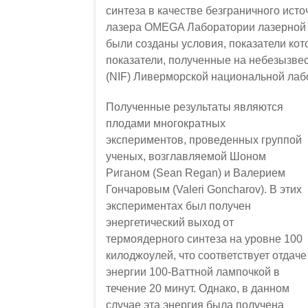
синтеза в качестве безграничного ист
лазера OMEGA Лаборатории лазерной эне
были созданы условия, показатели ко
показатели, полученные на небезызвестн
(NIF) Ливерморской национальной ла
Полученные результаты являются
плодами многократных
экспериментов, проведенных группой
ученых, возглавляемой Шоном
Риганом (Sean Regan) и Валерием
Гончаровым (Valeri Goncharov). В этих
экспериментах был получен
энергетический выход от
термоядерного синтеза на уровне 100
килоджоулей, что соответствует отдаче
энергии 100-Ваттной лампочкой в
течение 20 минут. Однако, в данном
случае эта энергия была получена