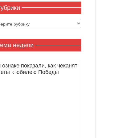
убрики
ики
ема недели
Гознаке показали, как чеканят
неты к юбилею Победы