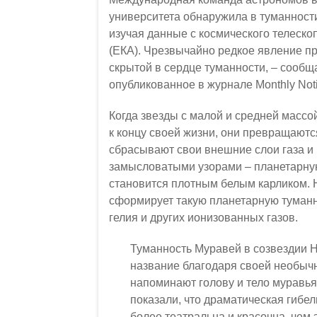
университета обнаружила в туманност
изучая данные с космического телеско
(ЕКА). Чрезвычайно редкое явление п
скрытой в сердце туманности, – сообщ
опубликованное в журнале Monthly Notic
Когда звезды с малой и средней массо
к концу своей жизни, они превращаютс
сбрасывают свои внешние слои газа и 
замысловатыми узорами – планетарную
становится плотным белым карликом. 
сформирует такую планетарную туманн
гелия и других ионизованных газов.
Туманность Муравей в созвездии Н
название благодаря своей необычн
напоминают голову и тело муравь
показали, что драматическая гибе
более театральна и красочна, чем