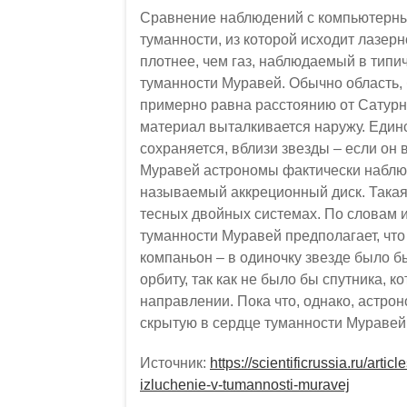
Сравнение наблюдений с компьютерным
туманности, из которой исходит лазерн
плотнее, чем газ, наблюдаемый в типи
туманности Муравей. Обычно область, 
примерно равна расстоянию от Сатурна
материал выталкивается наружу. Единс
сохраняется, вблизи звезды – если он 
Муравей астрономы фактически наблюд
называемый аккреционный диск. Такая 
тесных двойных системах. По словам 
туманности Муравей предполагает, чт
компаньон – в одиночку звезде было 
орбиту, так как не было бы спутника, 
направлении. Пока что, однако, астро
скрытую в сердце туманности Муравей
Источник:
https://scientificrussia.ru/art
izluchenie-v-tumannosti-muravej