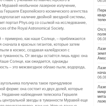
06.0
и Муравей необычное лазерное излучение,
Перм
па Гершеля Европейского космического агентства
квар
редполагает наличие двойной звездной системы,
теле
ает портал Phys.org со ссылкой на исследование,
es of the Royal Astronomical Society.
Отст
поля
й – примерно, как наше Солнце, – приближаются
06.0
я сначала в красных гигантов, которые затем
Лазе
пыли в космос, создавая калейдоскоп с
земл
 туманность. От звезды остаётся лишь ядро: она
Ама
Наше Солнце, как ожидается, однажды
ость – это межзвездное облако пыли, водорода,
Лазе
нача
06.0
аугольника получила такое причудливое
Лазе
ой форме: она состоит из двух долей, которые
микр
я. Недавние наблюдения телескопа Гершеля
мета
ль центральной звезды в туманности Муравей еще
лазе
 это представлялось раньше. Новые данные