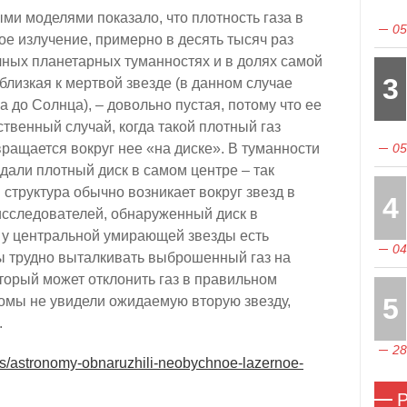
и моделями показало, что плотность газа в
05
ое излучение, примерно в десять тысяч раз
чных планетарных туманностях и в долях самой
3
близкая к мертвой звезде (в данном случае
 до Солнца), – довольно пустая, потому что ее
твенный случай, когда такой плотный газ
вращается вокруг нее «на диске». В туманности
05
али плотный диск в самом центре – так
структура обычно возникает вокруг звезд в
4
исследователей, обнаруженный диск в
о у центральной умирающей звезды есть
04
бы трудно выталкивать выброшенный газ на
который может отклонить газ в правильном
5
номы не увидели ожидаемую вторую звезду,
.
28
icles/astronomy-obnaruzhili-neobychnoe-lazernoe-
Р