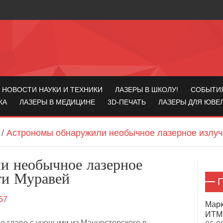
НОВОСТИ НАУКИ И ТЕХНИКИ
ЛАЗЕРЫ В ШКОЛУ!
СОБЫТИ
КА
ЛАЗЕРЫ В МЕДИЦИНЕ
3D-ПЕЧАТЬ
ЛАЗЕРЫ ДЛЯ ЮВЕ
/
Астрономы обнаружили необычное лазерное излуч
и необычное лазерное
ти Муравей
П
57
Марк
ИТМО
 главе с учеными из Манчестерского в