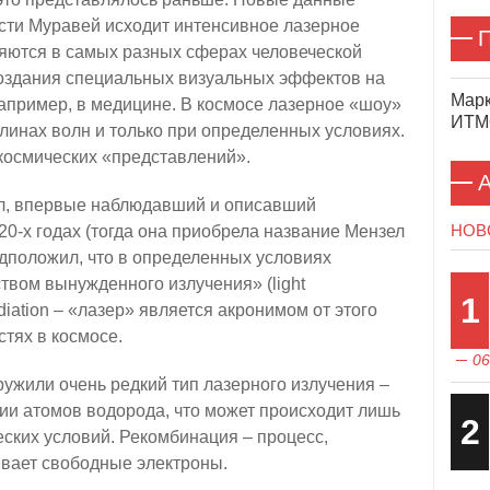
ости Муравей исходит интенсивное лазерное
П
яются в самых разных сферах человеческой
создания специальных визуальных эффектов на
Марк
например, в медицине. В космосе лазерное «шоу»
ИТМО
линах волн и только при определенных условиях.
космических «представлений».
А
л, впервые наблюдавший и описавший
НОВ
0-х годах (тогда она приобрела название Мензел
редположил, что в определенных условиях
твом вынужденного излучения» (light
1
radiation – «лазер» является акронимом от этого
стях в космосе.
06
ружили очень редкий тип лазерного излучения –
ии атомов водорода, что может происходит лишь
2
еских условий. Рекомбинация – процесс,
ывает свободные электроны.