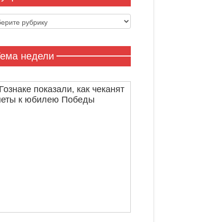
ики
ема недели
Гознаке показали, как чеканят
неты к юбилею Победы