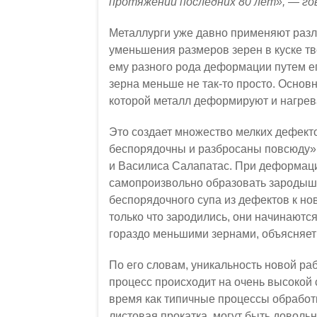
протяжении последних 80 лет», — го
Металлурги уже давно применяют раз
уменьшения размеров зерен в куске тв
ему разного рода деформации путем ег
зерна меньше не так-то просто. Основ
которой металл деформируют и нагрев
Это создает множество мелких дефект
беспорядочны и разбросаны повсюду»,
и Василиса Салапатас. При деформаци
самопроизвольно образовать зародыши
беспорядочного супа из дефектов к но
только что зародились, они начинаются
гораздо меньшими зернами, объясняет
По его словам, уникальность новой раб
процесс происходит на очень высокой 
время как типичные процессы обработк
листовая прокатка, могут быть доволь