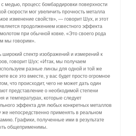
и с медью, процесс бомбардировки поверхности
ой скорости мог увеличить прочность металла
кое изменение свойств», — говорит Шух, и этот
н является продолжением известного эффекта
молотом при обычной ковке. «Это своего рода
ом мы говорим».
ь широкий спектр изображений и измерений к
ров, говорит Шух: «Итак, мы получаем
спользуем разные линзы для одной и той же
рете все это вместе, у вас будет просто огромное
ом, что происходит, чего не может дать один
дают представление о необходимой степени
я и температурах, которые следует
льного эффекта для любых конкретных металлов
зу же непосредственно применять в реальном
иамию. Графики, полученные ими в результате
быть общеприменимы.