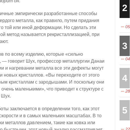
ворит он.
2
личные эмпирически разработанные способы
ердого металла, как правило, путем придания
05
о той или иной деформации. Но сделать эти
ной метод называется рекристаллизацией, при
ают.
3
ов по всему изделию, которые «сильно
04
 — говорит Шух, профессор металлургии Данаи
и и нагревании металла все эти дефекты могут
 новых кристаллов. «Вы переходите от этого
4
вым кристаллам с зародышами. И поскольку они
 очень маленькими», что приводит к структуре с
28
 Шух.
5
оты заключается в определении того, как этот
скорости и в самых маленьких масштабах. В то
и металлов давлением, такие как ковка или
22
но быстрыми, этот новый анализ рассматривает