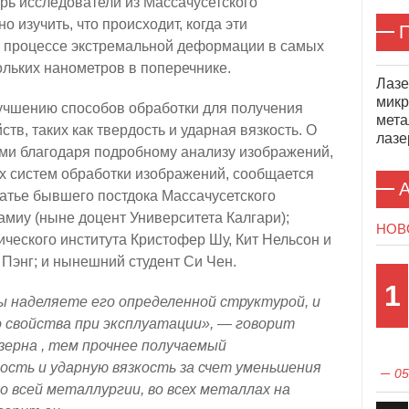
рь исследователи из Массачусетского
о изучить, что происходит, когда эти
П
в процессе экстремальной деформации в самых
льких нанометров в поперечнике.
Лазе
микр
лучшению способов обработки для получения
мета
тв, таких как твердость и ударная вязкость. О
лазе
ми благодаря подробному анализу изображений,
 систем обработки изображений, сообщается
А
статье бывшего постдока Массачусетского
амиу (ныне доцент Университета Калгари);
НОВ
ческого института Кристофер Шу, Кит Нельсон и
Пэнг; и нынешний студент Си Чен.
1
ы наделяете его определенной структурой, и
 свойства при эксплуатации», — говорит
 зерна , тем прочнее получаемый
сть и ударную вязкость за счет уменьшения
05
о всей металлургии, во всех металлах на