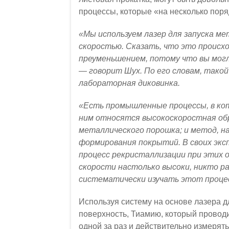
процессы, которые «на несколько поря
«Мы используем лазер для запуска ме
скоростью. Сказать, что это происх
преуменьшением, потому что вы могл
— говорит Шух. По его словам, тако
лабораторная диковинка.
«Есть промышленные процессы, в кот
ним относятся высокоскоростная об
металлического порошка; и метод, н
формирования покрытий. В своих эк
процесс рекристаллизации при этих о
скорости настолько высоки, никто ра
систематически изучать этот процес
Используя систему на основе лазера 
поверхность, Тиамию, который проводи
одной за раз и действительно измерять