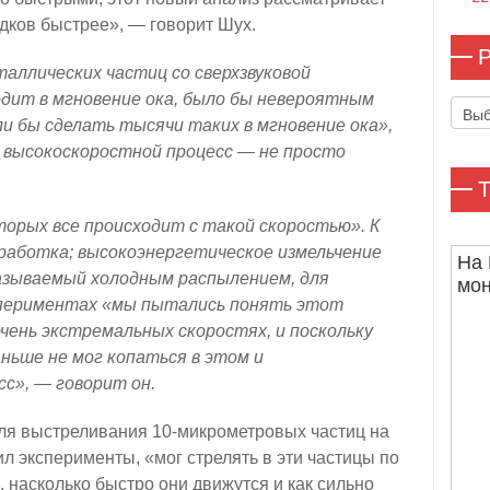
дков быстрее», — говорит Шух.
Р
таллических частиц со сверхзвуковой
одит в мгновение ока, было бы невероятным
Рубр
и бы сделать тысячи таких в мгновение ока»,
й высокоскоростной процесс — не просто
Т
орых все происходит с такой скоростью». К
работка; высокоэнергетическое измельчение
На 
азываемый холодным распылением, для
мо
спериментах «мы пытались понять этот
чень экстремальных скоростях, и поскольку
ньше не мог копаться в этом и
с», — говорит он.
для выстреливания 10-микрометровых частиц на
л эксперименты, «мог стрелять в эти частицы по
, насколько быстро они движутся и как сильно