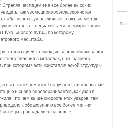
т. Стреляя частицами на все более высоких
ы увидеть, как эволюционировала зернистая
асштаба, используя различные сложные методы
трудничестве со специалистами по микроскопии.
 Шуха, «нового пути», по которому
метрового масштаба.
кристаллизацией с помощью нанодвойникования,
естного явления в металлах, называемого
, при котором часть кристаллической структуры
 и вы в конечном итоге получаете эти полосатые
нтацию и снова переворачивается, как узор в
жила, что чем выше скорость этих ударов, тем
приводило к образованию все более мелких
«близнецы» распадались на новые