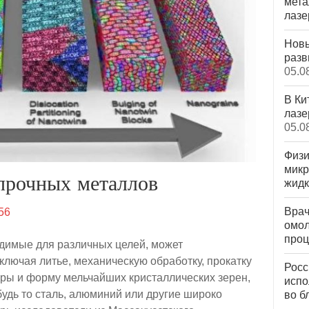
мета
лазе
Новы
разв
05.0
В Ки
лазе
05.0
Физи
микр
 прочных металлов
жидк
Врач
56
омол
проц
димые для различных целей, может
лючая литье, механическую обработку, прокатку
Росс
еры и форму мельчайших кристаллических зерен,
испо
будь то сталь, алюминий или другие широко
во б