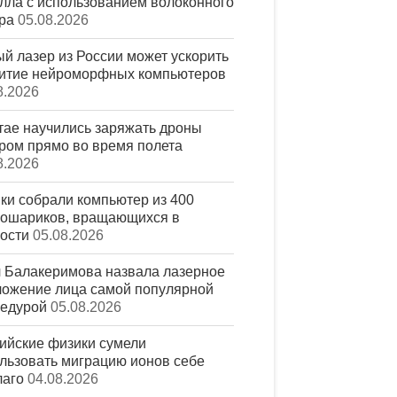
лла с использованием волоконного
ра
05.08.2026
й лазер из России может ускорить
итие нейроморфных компьютеров
8.2026
тае научились заряжать дроны
ром прямо во время полета
8.2026
ки собрали компьютер из 400
ошариков, вращающихся в
ости
05.08.2026
 Балакеримова назвала лазерное
ожение лица самой популярной
едурой
05.08.2026
ийские физики сумели
льзовать миграцию ионов себе
лаго
04.08.2026