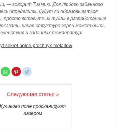
и, — говорит Тиамию. Для любого заданного
есь определить, будут ли образовываться
ы, просто вставьте их туда» в разработанные
оказать, какая структура зерен может быть.
оздействия и заданных температур.
ryt-sekret-bolee-prochnyx-metallov/
Н
Н
Н
а
а
а
ж
ж
ж
м
м
м
и
и
и
т
т
т
е
е
е
Следующая статья »
,
,
,
ч
ч
ч
т
т
т
о
о
о
Куликово поле просканируют
б
б
б
ы
ы
ы
лазером
п
п
п
о
о
о
д
д
д
е
е
е
л
л
л