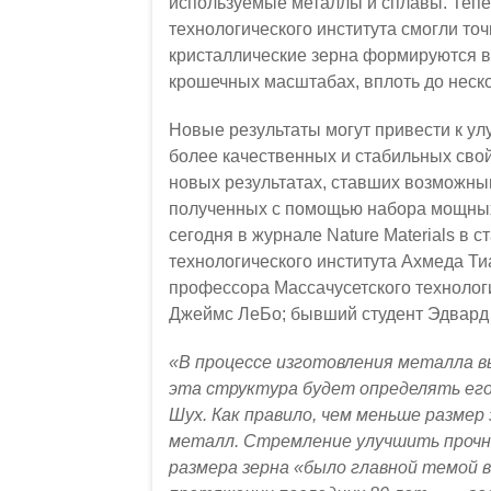
используемые металлы и сплавы. Тепе
технологического института смогли точн
кристаллические зерна формируются 
крошечных масштабах, вплоть до неско
Новые результаты могут привести к у
более качественных и стабильных свойс
новых результатах, ставших возможны
полученных с помощью набора мощных
сегодня в журнале Nature Materials в 
технологического института Ахмеда Ти
профессора Массачусетского технологи
Джеймс ЛеБо; бывший студент Эдвард 
«В процессе изготовления металла в
эта структура будет определять его
Шух. Как правило, чем меньше размер
металл. Стремление улучшить прочно
размера зерна «было главной темой в