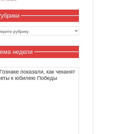
убрики
ики
ема недели
Гознаке показали, как чеканят
неты к юбилею Победы