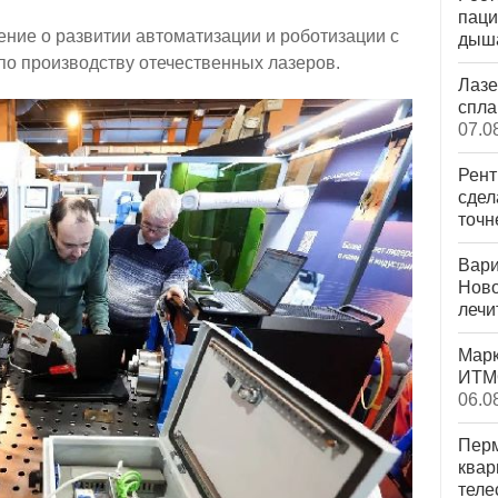
паци
ние о развитии автоматизации и роботизации с
дыша
по производству отечественных лазеров.
Лазе
спла
07.0
Рент
сдел
точн
Вари
Ново
лечи
Марк
ИТМО
06.0
Перм
квар
теле