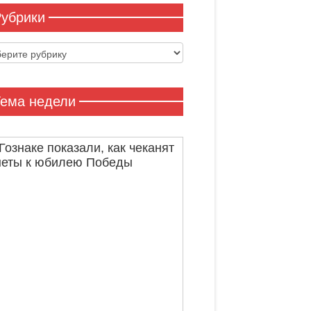
убрики
ики
ема недели
Гознаке показали, как чеканят
неты к юбилею Победы