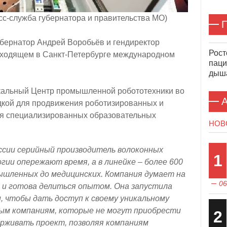
есс-служба губернатора и правительства МО)
П
бернатор Андрей Воробьёв и гендиректор
Рост
оходящем в Санкт-Петербурге международном
паци
дыша
кальный Центр промышленной робототехники во
А
дкой для продвижения роботизированных и
для специализированных образовательных
НОВ
ссии серийный производитель волоконных
1
огии опережают время, а в линейке – более 600
ышленных до медицинских. Компания думает на
06
 и готова делиться опытом. Она запустила
 чтобы дать доступ к своему уникальному
ым компаниям, которые не могут приобрести
2
рживать проект, позволяя компаниям