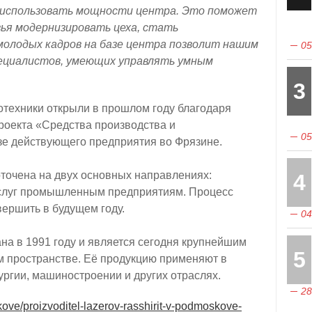
х использовать мощности центра. Это поможет
ья модернизировать цеха, стать
молодых кадров на базе центра позволит нашим
05
пециалистов, умеющих управлять умным
3
техники открыли в прошлом году благодаря
роекта «Средства производства и
05
зе действующего предприятия во Фрязине.
точена на двух основных направлениях:
4
услуг промышленным предприятиям. Процесс
ершить в будущем году.
04
а в 1991 году и является сегодня крупнейшим
5
м пространстве. Её продукцию применяют в
ургии, машиностроении и других отраслях.
28
ove/proizvoditel-lazerov-rasshirit-v-podmoskove-