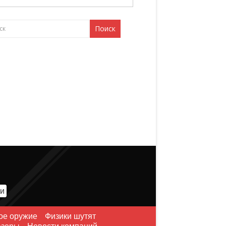
ии
ое оружие
Физики шутят