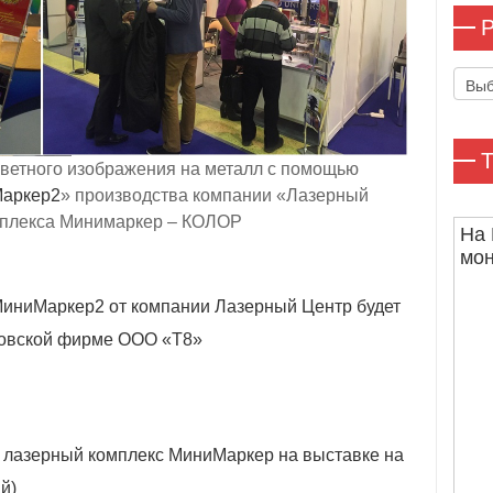
Р
Рубр
Т
ветного изображения на металл с помощью
аркер2
» производства компании «Лазерный
мплекса Минимаркер – КОЛОР
На 
мо
МиниМаркер2 от компании Лазерный Центр будет
ковской фирме ООО «Т8»
лазерный комплекс МиниМаркер на выставке на
й)