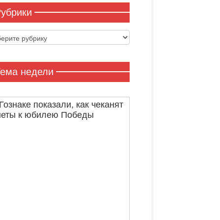
убрики
ики
ема недели
Гознаке показали, как чеканят
неты к юбилею Победы