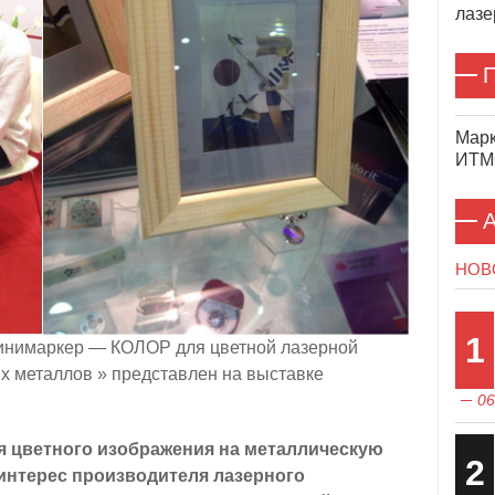
лазе
П
Марк
ИТМО
А
НОВ
1
инимаркер — КОЛОР для цветной лазерной
х металлов » представлен на выставке
06
я цветного изображения на металлическую
2
интерес производителя лазерного