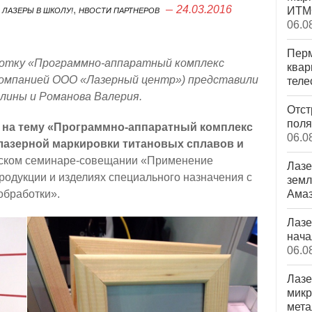
,
,
24.03.2016
ИТМО
ЛАЗЕРЫ В ШКОЛУ!
НВОСТИ ПАРТНЕРОВ
06.0
Перм
аботку «Программно-аппаратный комплекс
квар
компанией ООО «Лазерный центр») представили
теле
алины и Романова Валерия.
Отст
поля
 на тему «Программно-аппаратный комплекс
06.0
лазерной маркировки титановых сплавов и
еском семинаре-совещании «Применение
Лазе
одукции и изделиях специального назначения с
земл
обработки».
Ама
Лазе
нача
06.0
Лазе
микр
мета